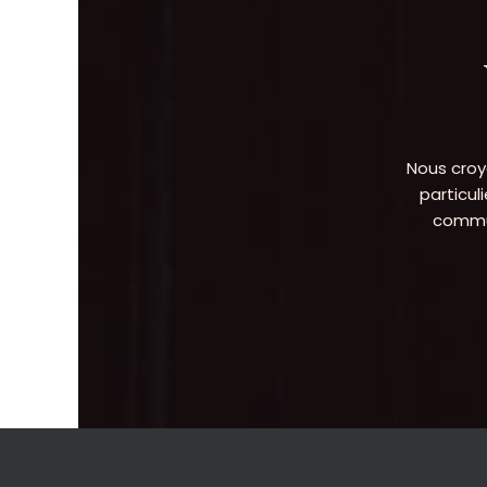
Nous croy
particul
commun