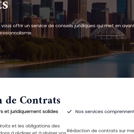
ts
us offrir un service de conseils juridiques qui met en avant 
fessionnalisme.
n de Contrats
s et juridiquement solides
Nos services comprennent
roits et les obligations des
Rédaction de contrats sur me
ons à rédiger et à réviser vos