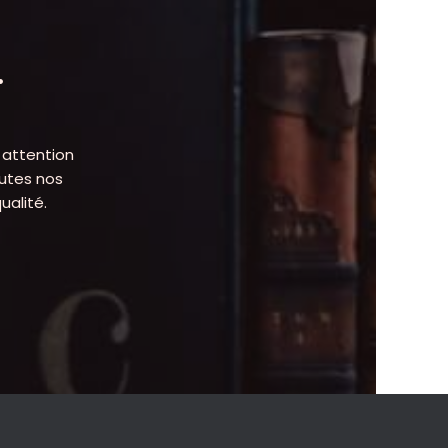
.
 attention
outes nos
ualité.